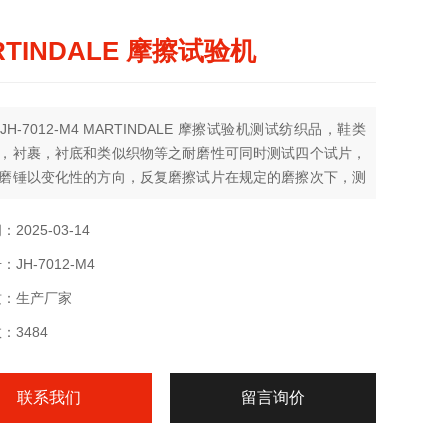
RTINDALE 摩擦试验机
H-7012-M4 MARTINDALE 摩擦试验机测试纺织品，鞋类
，衬裹，衬底和类似织物等之耐磨性可同时测试四个试片，
磨锤以变化性的方向，反复磨擦试片在规定的磨擦次下，测
耗的特征，具有断电记忆功能.
2025-03-14
JH-7012-M4
质：生产厂家
：3484
联系我们
留言询价