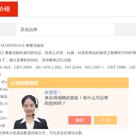
介绍
其他品牌
4
MARTINDALE 摩擦试验机
ALE 摩擦试验机
测试纺织品，鞋类之外层，衬裹，衬底和类似织物等之耐磨性可同时测试四个
次下，测出其磨耗的特征，具有断电记忆功能.
3424、GB/T 20991、ISO 5470-2:2003、ISO 20344、ISO 12947-1、GB/T 19089、GB/
6
 kPa)；595g(9 kPa)
转/min
欢迎您！
液晶显示 0～99,999,999次 可设定
来自局域网的朋友！有什么可以帮
助您的吗？
) 56×56×31 cm
kg
20V 1.5A
内容，如有变更异动，请以本公司实际报价资料为准。
采用单片机液晶数显控制方式，可任意设定测试次数。