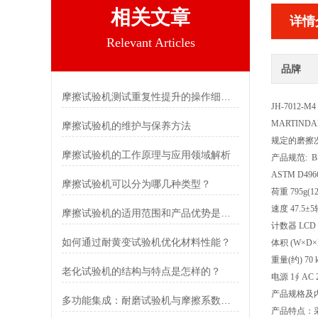
相关文章
详情
Relevant Articles
品牌
摩擦试验机测试重复性提升的操作细节规范说明
JH-7012-M
MARTIND
摩擦试验机的维护与保养方法
规定的磨擦
摩擦试验机的工作原理与应用领域解析
产品规范: BS-
ASTM D496
摩擦试验机可以分为哪几种类型？
荷重 795g(12
速度 47.5±5
摩擦试验机的适用范围和产品优势是怎样的？
计数器 LCD 
如何通过耐黄变试验机优化材料性能？
体积 (W×D×H
重量(约) 70 
老化试验机的结构与特点是怎样的？
电源 1∮ AC 2
产品规格及
多功能集成：耐磨试验机与摩擦系数、色牢度等一体化测试方案
产品特点：