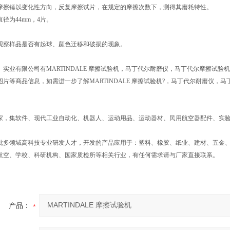
摩擦锤以变化性方向，反复摩擦试片，在规定的摩擦次数下，测得其磨耗特性。
径为44mm，4片。
观察样品是否有起球、颜色迁移和破损的现象。
）实业有限公司有MARTINDALE 摩擦试验机，马丁代尔耐磨仪，马丁代尔摩擦试
图片等商品信息，如需进一步了解MARTINDALE 摩擦试验机?，马丁代尔耐磨仪
。
家，集软件、现代工业自动化、机器人、运动用品、运动器材、民用航空器配件、实
批多领域高科技专业研发人才，开发的产品应用于：塑料、橡胶、纸业、建材、五金
航空、学校、科研机构、国家质检所等相关行业，有任何需求请与厂家直接联系。
产品：