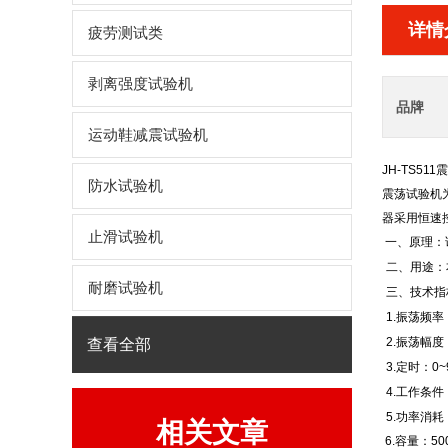
详情
疲劳测试类
剥离强度试验机
品牌
运动鞋减震试验机
JH-TS511
震
防水试验机
震荡试验机
器采用恒速
止滑试验机
一、原理：
二、用途：
耐磨试验机
三、技术指
1.
振荡频率：
2.振荡幅度
查看全部
3.定时：0~
4.工作条件：
5.功率消耗
相关文章
6.容量：500