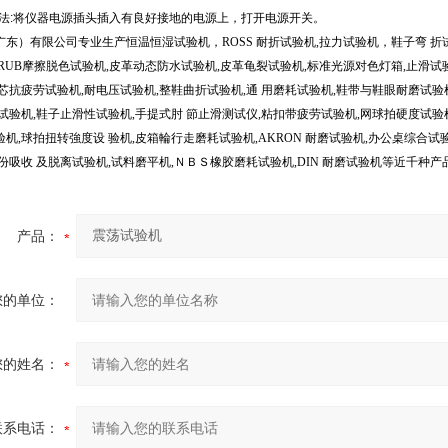
法:
将仪器电源插头插入有良好接地的电源上，打开电源开关。
东）有限公司专业生产恒温恒湿试验机，ROSS 耐折试验机,拉力试验机，鞋子弯 折试
RUB摩擦脱色试验机,皮革动态防水试验机,皮革龟裂试验机,标准光源对色灯箱,止滑试
芯抗疲劳试验机,耐电压试验机,整鞋曲折试验机,通 用磨耗试验机,鞋带与鞋眼耐磨试验机
试验机,鞋子止滑性试验机,手提式肘 節止滑测试仪,粘扣带疲劳试验机,网球拍硬度试验
机,球拍扭转強度设 验机,皮箱輪行走磨耗试验机,AKRON 耐磨试验机,办公桌综合试
份吸收 及脱离试验机,试料磨平机,ＮＢＳ橡胶磨耗试验机,DIN 耐磨试验机等近千种产
产品：
您的单位：
您的姓名：
联系电话：