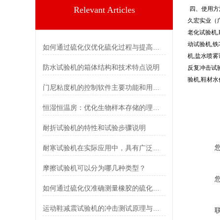
Relevant Articles
四、使用方
久宏实业（广
老化试验机,
动试验机,铁
如何通过硫化仪优化硫化过程与提高生产效率？
机,盐水喷雾
防水试验机的箱体结构和技术特点说明
反复冲击试验
验机,鞋材水
门尼粘度机的控制软件主要功能和用途是怎样的？
恒湿恒温房：优化生物样本存储的理想选择
耐折试验机的特性和试验步骤说明
耐寒试验机在实际应用中，具有广泛的用途
摩擦试验机可以分为哪几种类型？
如何通过硫化仪准确测量橡胶的硫化时间与温度？
运动鞋减震试验机的冲击测试原理与落锤机构设计