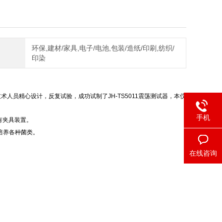
环保,建材/家具,电子/电池,包装/造纸/印刷,纺织/
印染
人员精心设计，反复试验，成功试制了JH-TS5011震荡测试器，本仪
手机
有夹具装置。
培养各种菌类。
在线咨询