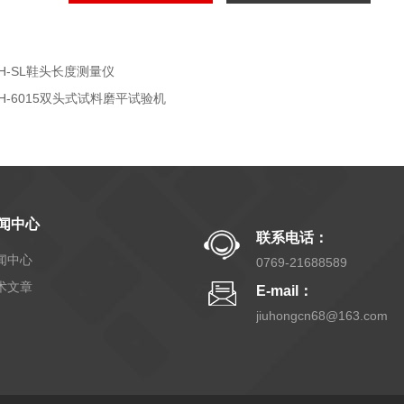
JH-SL鞋头长度测量仪
JH-6015双头式试料磨平试验机
闻中心
联系电话：
闻中心
0769-21688589
术文章
E-mail：
jiuhongcn68@163.com