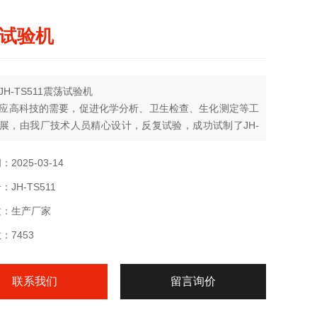
试验机
H-TS511震荡试验机
应高科技的需要，促进化学分析、卫生检查、生化测定等工
展，由我厂技术人员精心设计，反复试验，成功试制了JH-
011震荡测试器，本仪器采用恒速控制。
2025-03-14
JH-TS511
质：生产厂家
：7453
联系我们
留言询价