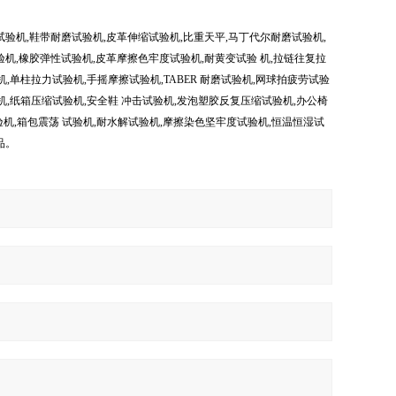
验机,鞋带耐磨试验机,皮革伸缩试验机,比重天平,马丁代尔耐磨试验机,
验机,橡胶弹性试验机,皮革摩擦色牢度试验机,耐黄变试验 机,拉链往复拉
,单柱拉力试验机,手摇摩擦试验机,TABER 耐磨试验机,网球拍疲劳试验
机,纸箱压缩试验机,安全鞋 冲击试验机,发泡塑胶反复压缩试验机,办公椅
验机,箱包震荡 试验机,耐水解试验机,摩擦染色坚牢度试验机,恒温恒湿试
品。