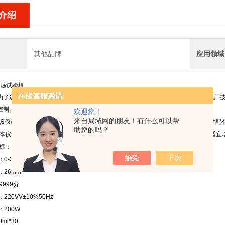
介绍
其他品牌
应用领域
荡试验机
为了适应高科技的需要，促进化学分析、卫生检查、生化测定等工作的发展，由我厂技术
控制。
欢迎您！
来自局域网的朋友！有什么可以帮
该仪器利用国内
的无刷电机，先打开开关，然后选自己工作理想的时间和转速，并配
助您的吗？
本仪器在生化测定、环保测试、化学分析和医院化验等方面作混匀振荡之用，还适宜
标：
0-300次/分可调（回旋）
：26mm
9999分
220VV±10%50Hz
：200W
ml*30