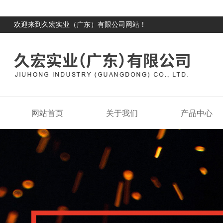
欢迎来到久宏实业（广东）有限公司网站！
网站首页
关于我们
产品中心