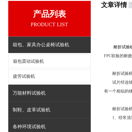
文章详情
产品列表
PRODUCT LIST
箱包、家具办公桌椅试验机
耐折试验
FPC软板的
箱包震动试验机
耐折试验
疲劳试验机
试片经连续之
有一个相似的
万能材料试验机
耐折试验
制鞋、皮革试验机
1、经常清洁
各种环境试验机