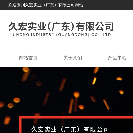
欢迎来到久宏实业（广东）有限公司网站！
网站首页
关于我们
产品中心