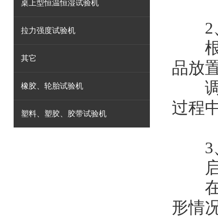
桌上型恒温恒湿试验机
2、
拉力强度试验机
根据
其它
品放
调整
橡胶、轮胎试验机
过程
塑料、塑胶、胶带试验机
3、
启动
在试
形情