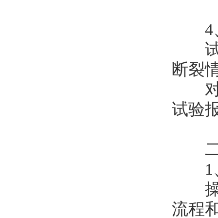
4、
试验
断裂
对试
试验
二、
1、
操
流程