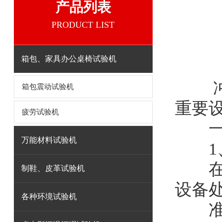
产品列表
PRODUCT LIST
箱包、家具办公桌椅试验机
箱包震动试验机
重要
疲劳试验机
一、
万能材料试验机
1、
在进
制鞋、皮革试验机
设备
各种环境试验机
准备