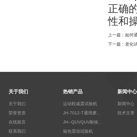
正确
性和
上一篇：
如何
下一篇：
老化
关于我们
热销产品
新闻中心
关于我们
运动鞋减震试验机
新闻中心
荣誉资质
JH-7012-T通用磨耗试验机
技术文章
在线留言
JH--QUVQUV耐候试验机
联系我们
箱包震动试验机