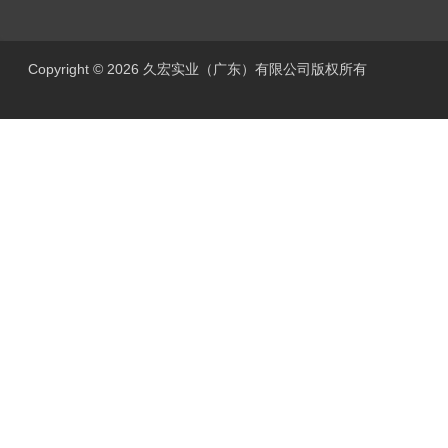
Copyright © 2026 久宏实业（广东）有限公司版权所有